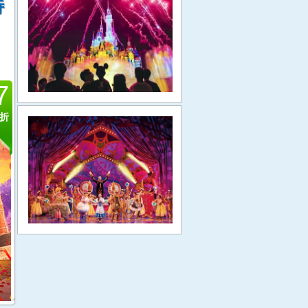
特
7
折