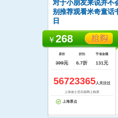
对于小朋友来说并不
别推荐观看米奇童话书表
日
268
￥
原价
折扣
节省金额
399元
6.7折
131元
56723365
人关注过
上海迪士尼乐园网上购票
上海景点