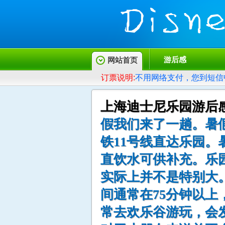
游后感
网站首页
订票说明:
不用网络支付，您到短信
上海迪士尼乐园游后
假我们来了一趟。暑假
铁11号线直达乐园
直饮水可供补充。乐
实际上并不是特别大
间通常在75分钟以
常去欢乐谷游玩，会