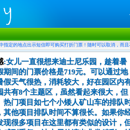
中指定的地点出示短信即可购买打折门票！随时可以取消，而且
感
:女儿一直很想来迪士尼乐园，趁着暑
期间的门票价格是719元。可以通过地
。暑假天气很热，消耗较大，好在园区内
园共有8个主题区，虽然看起来很大，但
。热门项目如七个小矮人矿山车的排队
上，其他项目排队时间不算很长。如果你
发现很多项目在这里都有类似的设计，