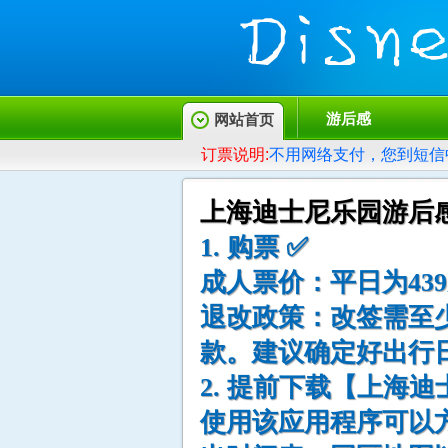
游后感
网站首页
订票说明:
不用网络支付，您到短信
上海迪士尼乐园游后
1. 购票 ✅
成人票价：平日为439
退改政策：改签需至
款。建议确定好出行
2. 提前下载【上海迪
使用该应用程序可以