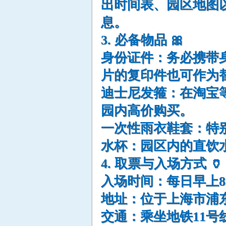
出时间表、园区地图
息。
3. 必备物品 🎀
身份证件：务必携带
片的复印件也可作为
迪士尼发箍：在淘宝
园内高价购买。
一次性雨衣鞋套：特
水杯：园区内的直饮
4. 取票与入场方式 🏺
入场时间：每日早上8
地址：位于上海市浦东
交通：乘坐地铁11号