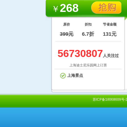
268
￥
原价
折扣
节省金额
399元
6.7折
131元
56730807
人关注过
上海迪士尼乐园网上订票
上海景点
苏ICP备18068609号-2 