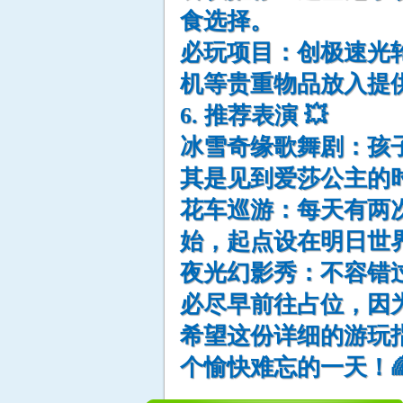
食选择。
必玩项目：创极速光
机等贵重物品放入提
6. 推荐表演 💥
冰雪奇缘歌舞剧：孩
其是见到爱莎公主的
花车巡游：每天有两次
始，起点设在明日世
夜光幻影秀：不容错
必尽早前往占位，因
希望这份详细的游玩
个愉快难忘的一天！🌈✨