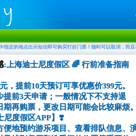
中指定的地点出示短信即可购买打折门票！随时可以取消，而且
感
:上海迪士尼度假区 🌈 行前准备指南
元，提前10天预订可享优惠价399元。
少提前3天申请；一般情况下不支持退
日期再购票，更改日期可能会比较麻烦
士尼度假区APP】❣️
方便地预约游乐项目、查看排队信息、