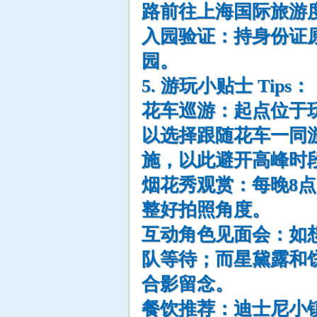
路前往上海国际旅游
入园验证：持身份证
园。
5. 游玩小贴士 Tips：
花车巡游：起点位于
以选择跟随花车一同
施，以此避开高峰时
烟花秀观赏：每晚8点
整好拍照角度。
互动角色见面会：如
队等待；而星黛露和
合影留念。
餐饮推荐：迪士尼小