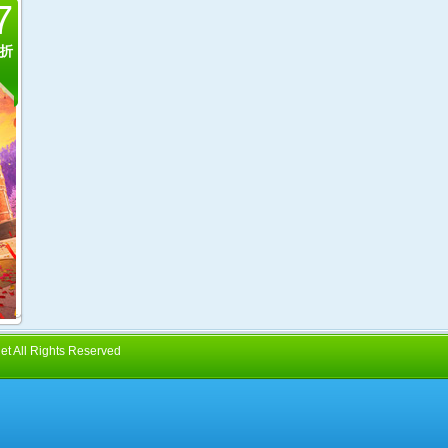
7
折
ll Rights Reserved