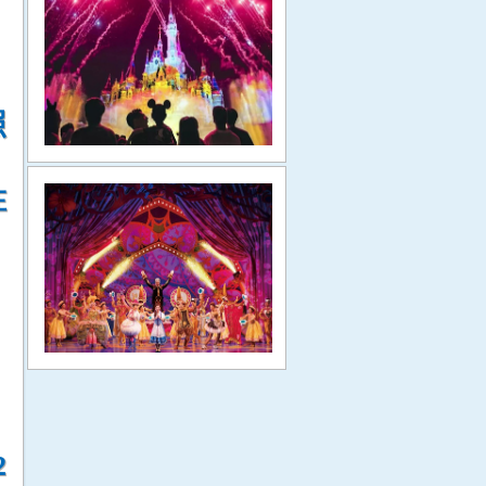
照
在
2