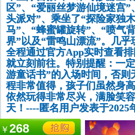
区”、“爱丽丝梦游仙境迷宫”
头派对”、乘坐了“探险家独木
马”、“蜂蜜罐旋转”、“喷气
界”以及“雷鸣山漂流”。几
全程通过官方App实时查看
就立刻前往。特别提醒：一定
游童话书”的入场时间，否则
程非常值得，孩子们虽然身高都
依然玩得非常尽兴，满脸笑
天！----匿名用户发表于2025
268
￥