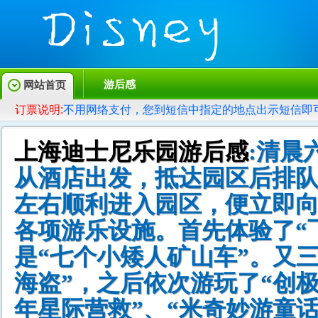
游后感
网站首页
订票说明:
不用网络支付，您到短信中指定的地点出示短信即
上海迪士尼乐园游后感
:清晨
从酒店出发，抵达园区后排
左右顺利进入园区，便立即
各项游乐设施。首先体验了“
是“七个小矮人矿山车”。又
海盗”，之后依次游玩了“创极
年星际营救”、“米奇妙游童话